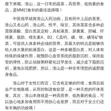
瘦下来哦。淮山，这一日常的蔬菜，高营养、低热量的食
品，是MM们食补的最佳选择哦！
中医很早就将淮山入药治病，且有药中上品的美誉。
淮山又名山药，淮山药。性平、味甘。其块茎富含多种必
需胺基酸、蛋白质及淀粉，具粘液质、尿囊素、胆碱、纤
维素、脂肪、维生素A、B2、C及钙、磷、铁、碘等矿物
质，可提供人体多种必须的营养。其最大的特点是能够供
给人体大量的粘液蛋白。这是一种多糖蛋白质，对人体有
特殊的保健作用，能预防心血管系统的脂肪沉积，保持血
管的弹性，防止动脉粥样硬化过早发生，减少皮下脂肪沉
积，避免出现肥胖。所以，淮山是一种非常理想的减肥瘦
身食品。
淮山对于女性们而言，它含有足够的纤维，食用后就
会产生饱胀感，从而控制进食欲望，是一种天然的纤体美
食。其次，淮山本身就是一种高营养、低热量的食品，可
以放心地多加食用而不用担心会发胖，而且对于女士们还
有丰胸的功效哦！