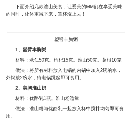
下面介绍几款淮山美食，让爱美的MM们在享受美味
的同时，让体重减下来，罩杯涨上去！
塑臂丰胸粥
1、塑臂丰胸粥
材料：薏仁50克。枸杞15克。淮山50克。葛根10克
做法：将所有材料放入电锅的内锅中加入2碗的水，
外锅放2碗水，待电锅跳起即可食用。
2、美胸淮山奶
材料：优酪乳1瓶。淮山粉适量
做法：淮山粉与优酪乳一起放入杯中搅拌均匀即可食
用。