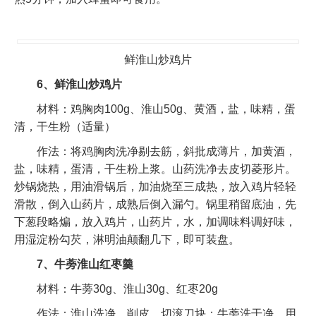
鲜淮山炒鸡片
6、鲜淮山炒鸡片
材料：鸡胸肉100g、淮山50g、黄酒，盐，味精，蛋
清，干生粉（适量）
作法：将鸡胸肉洗净剔去筋，斜批成薄片，加黄酒，
盐，味精，蛋清，干生粉上浆。山药洗净去皮切菱形片。
炒锅烧热，用油滑锅后，加油烧至三成热，放入鸡片轻轻
滑散，倒入山药片，成熟后倒入漏勺。锅里稍留底油，先
下葱段略煸，放入鸡片，山药片，水，加调味料调好味，
用湿淀粉勾芡，淋明油颠翻几下，即可装盘。
7、牛蒡淮山红枣羹
材料：牛蒡30g、淮山30g、红枣20g
作法：淮山洗净，削皮，切滚刀块；牛蒡洗干净，用