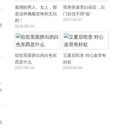
最潮的男人、女人，都
简单快速美白祛痘，出
是这样佩戴首饰和文玩
门自信不用“妆”
2017-02-07
的！
否
2016-05-24
痘痘里面挤出的白色东
立夏后吃杏 对心血管有
西是什么
好处
2017-05-10
2018-06-08
。
，
中
当