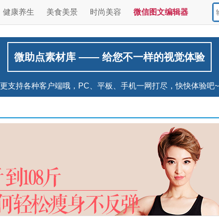
健康养生
美食美景
时尚美容
微信图文编辑器
微助点素材库 —— 给您不一样的视觉体验
更支持各种客户端哦，PC、平板、手机一网打尽，快快体验吧~