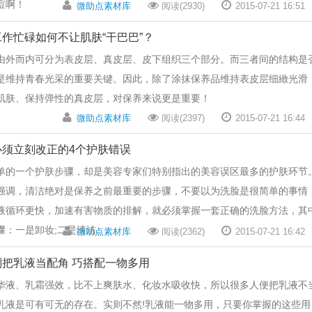
痘啊！
微助点素材库
阅读(2930)
2015-07-21 16:51
工作忙碌如何不让肌肤“干巴巴”？
由外而内可分为表皮层、真皮层、皮下组织三个部分。而三者间的结构是
是维持青春光采的重要关键。因此，除了涂抹保养品维持表皮层细緻光滑
肌肤、保持弹性的真皮层，对保养来说更是重要！
微助点素材库
阅读(2397)
2015-07-21 16:44
必须立刻改正的4个护肤错误
单的一个护肤步骤，却是美容专家们特别指出的美容误区最多的护肤环节
强调，清洁绝对是保养之前最重要的步骤，不要以为洗脸是很简单的事情
液循环更快，加速有害物质的排解，就必须掌握一套正确的洗脸方法，其
骤：一是卸妆;二是清洁。
微助点素材库
阅读(2362)
2015-07-21 16:42
别把乳液当配角 巧搭配一物多用
精华液、乳霜强效，比不上爽肤水、化妆水吸收快，所以很多人便把乳液不
乳液是可有可无的存在。实则不然!乳液能一物多用，只要你掌握的这些用