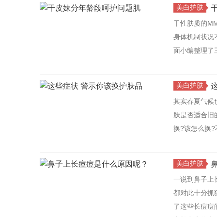
美白护肤
干性肤质的M
身体机制状况
面小编整理了
美白护肤
其实春夏气候
肤是否适合旧
换?该怎么换
美白护肤
一说到鼻子上
都对此十分抓
了这些长痘痘