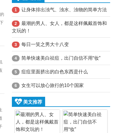
让身体排出浊气、浊水、浊物的简单方法
1
M的
下
最潮的男人、女人，都是这样佩戴首饰和
2
文玩的！
每日一笑之男大十八变
3
简单快速美白祛痘，出门自信不用“妆”
4
肌
该
痘痘里面挤出的白色东西是什么
5
女生可以放心旅行的10个国家
6
美文推荐
生
道
子