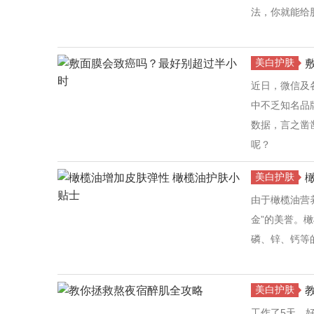
法，你就能给
美白护肤
近日，微信及
中不乏知名品
数据，言之凿
呢？
美白护肤
由于橄榄油营
金”的美誉。
磷、锌、钙等
美白护肤
工作了5天，