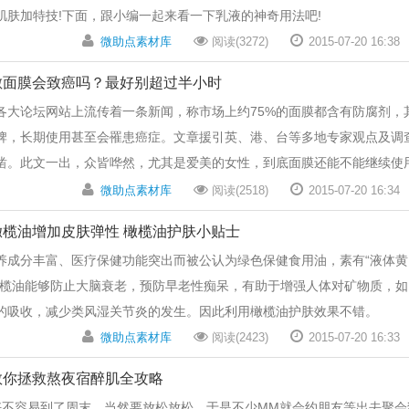
肌肤加特技!下面，跟小编一起来看一下乳液的神奇用法吧!
微助点素材库
阅读(3272)
2015-07-20 16:38
敷面膜会致癌吗？最好别超过半小时
各大论坛网站上流传着一条新闻，称市场上约75%的面膜都含有防腐剂，
牌，长期使用甚至会罹患癌症。文章援引英、港、台等多地专家观点及调
凿。此文一出，众皆哗然，尤其是爱美的女性，到底面膜还能不能继续使
微助点素材库
阅读(2518)
2015-07-20 16:34
橄榄油增加皮肤弹性 橄榄油护肤小贴士
养成分丰富、医疗保健功能突出而被公认为绿色保健食用油，素有“液体黄
橄榄油能够防止大脑衰老，预防早老性痴呆，有助于增强人体对矿物质，如
的吸收，减少类风湿关节炎的发生。因此利用橄榄油护肤效果不错。
微助点素材库
阅读(2423)
2015-07-20 16:33
教你拯救熬夜宿醉肌全攻略
好不容易到了周末，当然要放松放松，于是不少MM就会约朋友等出去聚会