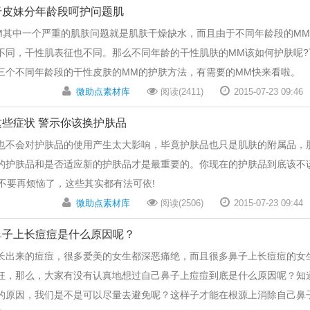
干皮妹分年龄段呵护问题肌
M其中一个严重的肌肤问题就是肌肤干燥缺水，而且由于不同年龄段的M
不同，干性肌表征也不同。那么不同年龄的干性肌肤的MM该如何护肤呢?
三个不同年龄段的干性皮肤的MM的护肤方法，有需要的MM快来看啦。
微助点素材库
阅读(2411)
2015-07-23 09:46
这些症状 警示你该换护肤品
也不会对护肤品的使用产生太大影响，毕竟护肤品也只是肌肤的附属品，
的护肤品和是否适应新的护肤品才是最重要的。你现在的护肤品到底该不
?不要再烦恼了，这些其实都有法可依!
微助点素材库
阅读(2506)
2015-07-23 09:44
鼻子上长痘痘是什么原因呢？
长出来的痘痘，很多爱美的女生都深恶痛绝，而且很多鼻子上长痘痘的女
狂，那么，大家有没有认真地想过自己鼻子上痘痘到底是什么原因呢？知
的原因，我们是不是可以尽量去避免呢？这样子才能在根源上消除自己鼻